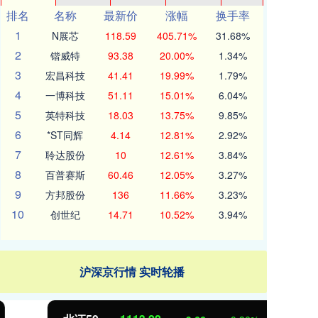
排名
名称
最新价
涨幅
换手率
1
N展芯
118.59
405.71%
31.68%
2
锴威特
93.38
20.00%
1.34%
3
宏昌科技
41.41
19.99%
1.79%
4
一博科技
51.11
15.01%
6.04%
5
英特科技
18.03
13.75%
9.85%
6
*ST同辉
4.14
12.81%
2.92%
7
聆达股份
10
12.61%
3.84%
8
百普赛斯
60.46
12.05%
3.27%
9
方邦股份
136
11.66%
3.23%
10
创世纪
14.71
10.52%
3.94%
沪深京行情 实时轮播