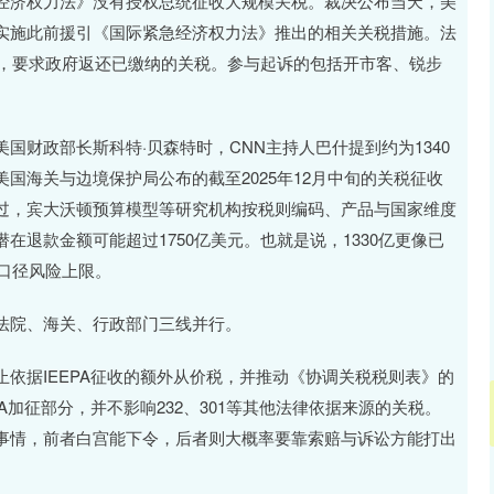
济权力法》没有授权总统征收大规模关税。裁决公布当天，美
实施此前援引《国际紧急经济权力法》推出的相关关税措施。法
讼，要求政府返还已缴纳的关税。参与起诉的包括开市客、锐步
政部长斯科特·贝森特时，CNN主持人巴什提到约为1340
国海关与边境保护局公布的截至2025年12月中旬的关税征收
过，宾大沃顿预算模型等研究机构按税则编码、产品与国家维度
退款金额可能超过1750亿美元。也就是说，1330亿更像已
宽口径风险上限。
院、海关、行政部门三线并行。
据IEEPA征收的额外从价税，并推动《协调关税税则表》的
A加征部分，并不影响232、301等其他法律依据来源的关税。
事情，前者白宫能下令，后者则大概率要靠索赔与诉讼方能打出