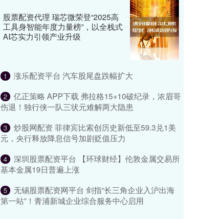
股票配资代理 瑞芯微荣登“2025高
工具身智能年度力量榜”，以全栈式
AI芯实力引领产业升级
涨乐配资平台 汽车股尾盘跌幅扩大
1
亿正策略 APP下载 弗拉格15+10破纪录，浓眉哥
2
伤退！独行侠一队三状元难解两大隐患
炒股网配资 菲律宾比索创历史新低至59.3兑1美
3
元，央行释放降息信号加剧贬值压力
深圳股票配资平台 【环球财经】伦敦金属交易所
4
基本金属19日普遍上涨
无锡股票配资网平台 剑指“长三角企业入沪出海
5
第一站”！青浦新城企业综合服务中心启用