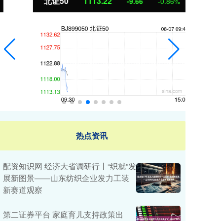
北证50
1113.22
创
-9.66
-0.86%
热点资讯
配资知识网 经济大省调研行丨“织就”发
展新图景——山东纺织企业发力工装
新赛道观察
第二证券平台 家庭育儿支持政策出