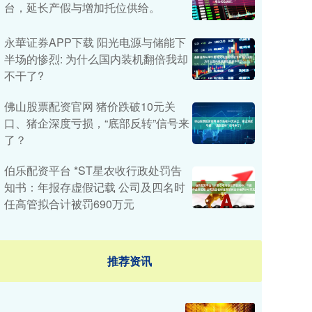
台，延长产假与增加托位供给。
永華证券APP下载 阳光电源与储能下
半场的惨烈: 为什么国内装机翻倍我却
不干了?
佛山股票配资官网 猪价跌破10元关
口、猪企深度亏损，“底部反转”信号来
了？
伯乐配资平台 *ST星农收行政处罚告
知书：年报存虚假记载 公司及四名时
任高管拟合计被罚690万元
推荐资讯