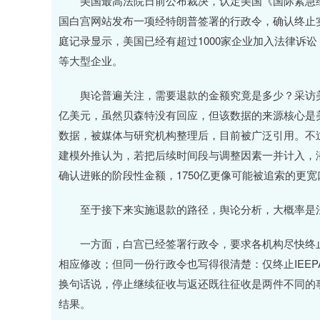
美国最高法院日前公布裁决，认定美国《国际紧急经
国白宫网站发布一项经特朗普签署的行政令，确认终止
庭记录显示，美国已经有超过1000家企业加入法律诉
等大型企业。
舆论普遍关注，需要退款的金额究竟是多少？采访美国财
亿美元，虽然贝森特没有回应，但该数据的来源核心是美
数据，被媒体与研究机构整理后，目前被广泛引用。不
建模外推认为，若把后续时间段与调整因素一并计入，潜在
确认进账的阶段性金额，1750亿更像可能被追索的更
至于接下来实施退款的路径，舆论分析，大概率是法
一方面，白宫已经签署行政令，要求各机构尽快终止依
相应修改；但同一份行政令也写得很清楚：仅终止IEEP
换句话说，停止继续征收与返还既往征收是两件不同的
结果。