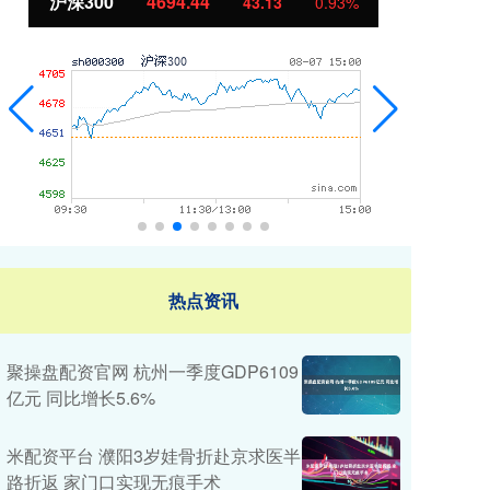
北证50
1134.24
创
11.37
1.01%
热点资讯
聚操盘配资官网 杭州一季度GDP6109
亿元 同比增长5.6%
米配资平台 濮阳3岁娃骨折赴京求医半
路折返 家门口实现无痕手术