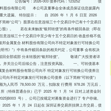
沪深300
4694.44
.42%
43.13
0.93%
告编号：2026-003 债券代码：123252 债
限公司 本公司及董事会全体成员保证信息披露内
漏。 特别提示： 自 2026 年 1 月 6 日至 2026
（以下简称“公司”）股票在任意连续三十个交易日中已有十个交易日
26 元/股）。 若在未来触发“银邦转债”的有条件赎回条款（即在
任意连续三十个交易日中至少有十五个交易日的 收盘价格不低
据《银邦金属复合 材料股份有限公司向不特定对象发行可转换公司
说明书》”）中有条件赎回条款的相关约定，公司董事 会有权决
赎回全部或部 分未转股的“银邦转债”。 敬请广大投资者详
， 并关注公司后续公告，注意投资风险。 一、可转债基本
复合材料股份有限公司向不 特定对象发行可转换公司债券注
册，公司向不特定对象发行可转换公司债券（以下简称“可转债”）
额为人民币 78,500.00 万元，扣除发 行费用 978.26 万元后，
 所（特殊普通合伙）已于 2025 年 1 月 14 日对上述资金到
025]B003 号）。公司已按规定对募集资金进行了 专户存储。
025 年 1 月 24 日起在 深圳证券交易所挂牌上市交易，债