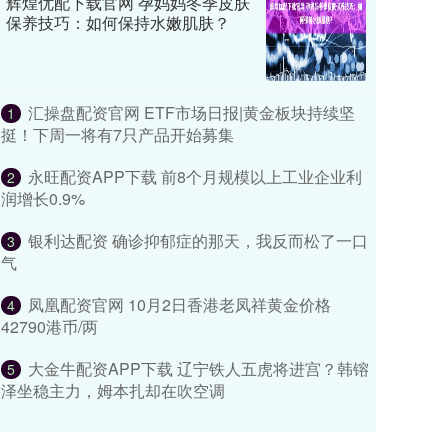
辉煌优配下载官网 孕妈妈冬季皮肤
保养技巧：如何保持水嫩肌肤？
汇操盘配资官网 ETF市场日报|黄金板块持续坚
1
挺！下周一将有7只产品开始募集
永旺配资APP下载 前8个月规模以上工业企业利
2
润增长0.9%
银利达配资 确诊抑郁症的那天，我反而松了一口
3
气
凤凰配资官网 10月2日香港老凤祥黄金价格
4
42790港币/两
大金牛配资APP下载 辽宁铁人五虎将进宫？韩镕
5
泽坐稳主力，姆本扎却在吹空调