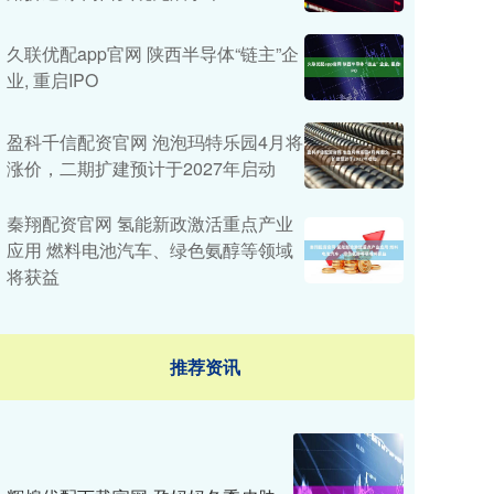
久联优配app官网 陕西半导体“链主”企
业, 重启IPO
盈科千信配资官网 泡泡玛特乐园4月将
涨价，二期扩建预计于2027年启动
秦翔配资官网 氢能新政激活重点产业
应用 燃料电池汽车、绿色氨醇等领域
将获益
推荐资讯