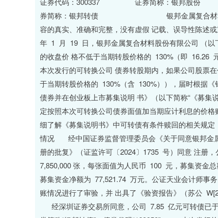
深证成指
14311.01
.68
1.02%
200.89
1
证券代码：300337 证券简称：银邦股份 公
券简称：银邦转债 银邦金属复合材料股份有
容的真实、准确和完整，没有虚假 记载、误导性陈述或重大遗
年 1 月 19 日，银邦金属复合材料股份有限公司 
的收盘价 格不低于当期转股价格的 130%（即 16.
本次发行的可转换公司 债券转股期内，如果公司股票在
于当期转股价格的 130%（含 130%）），届时根
债券并在创业板上市募集说明 书》（以下简称“《募集
定按照本次可转换公司债券面值加当期应计利息的价格
细了解《募集说明书》中可转债有条件赎回的相关规定
情况 经中国证券监督管理委员会《关于同意银邦金属
册的批复》（证监许可〔2024〕1735 号）同意 注
7,850,000 张，每张面值为人民币 100 元，募集资金总
募集资金净额为 77,521.74 万元。公证天业会计师事务
账情况进行了审验，并 出具了《验资报告》（苏公 W[2
经深圳证券交易所同意，公司 7.85 亿元可转债已于 2