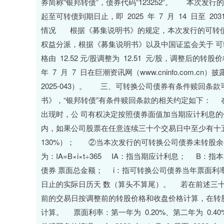
券简称“银邦转债”，债券代码“123252”。 本次
起至可转债到期日止，即 2025 年 7 月 14 日至 
情况 根据《募集说明书》的规定，本次发行的可转债的初始
权益分派，根据《募集说明书》以及中国证监会关于 可
格由 12.52 元/股调整为 12.51 元/股，调整后的转股
年 7 月 7 日在巨潮资讯网（www.cninfo.com
2025-043）。 三、可转换公司债券有条件赎回
书》，“银邦转债”有条件赎回条款的相关约定如下：
出现时，公 司有权决定按照债券面值加当期应计利息
内，如果公司股票在任意连续三十个交易日中至少有十五
130%）； ②当本次发行的可转换公司债券未转股余额不
为：IA=B×i×t÷365 IA：指当期应计利息； 
债券 票面总金额； i：指可转换公司债券当年票面利
日止的实际日历天 数（算头不算尾）。 若在前述三
前的交易日按调整前的转股价格和收盘价格计算，在转
计算。 票面利率：第一年为 0.20%、第二年为 0.