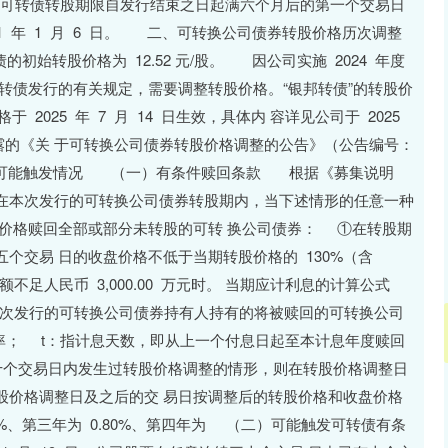
发行的可转债转股期限自发行结束之日起满六个月后的第一个交易日
2031 年 1 月 6 日。 二、可转换公司债券转股价格历次调整
转股价格为 12.52 元/股。 因公司实施 2024 年度
转债发行的有关规定，需要调整转股价格。“银邦转债”的转股价
价格于 2025 年 7 月 14 日生效，具体内 容详见公司于 2025
.cn）披露的《关 于可转换公司债券转股价格调整的公告》（公告编号：
条款可能触发情况 （一）有条件赎回条款 根据《募集说明
 在本次发行的可转换公司债券转股期内，当下述情形的任意一种
的价格赎回全部或部分未转股的可转 换公司债券： ①在转股期
个交易 日的收盘价格不低于当期转股价格的 130%（含
足人民币 3,000.00 万元时。 当期应计利息的计算公式
B：指本次发行的可转换公司债券持有人持有的将被赎回的可转换公司
率； t：指计息天数，即从上一个付息日起至本计息年度赎回
十个交易日内发生过转股价格调整的情形，则在转股价格调整日
股价格调整日及之后的交 易日按调整后的转股价格和收盘价格
40%、第三年为 0.80%、第四年为 （二）可能触发可转债有条