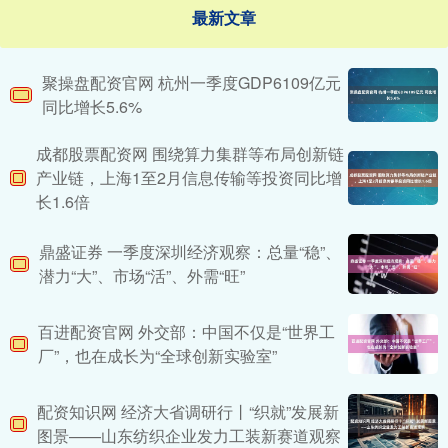
最新文章
聚操盘配资官网 杭州一季度GDP6109亿元
同比增长5.6%
成都股票配资网 围绕算力集群等布局创新链
产业链，上海1至2月信息传输等投资同比增
长1.6倍
鼎盛证券 一季度深圳经济观察：总量“稳”、
潜力“大”、市场“活”、外需“旺”
百进配资官网 外交部：中国不仅是“世界工
厂”，也在成长为“全球创新实验室”
配资知识网 经济大省调研行丨“织就”发展新
图景——山东纺织企业发力工装新赛道观察