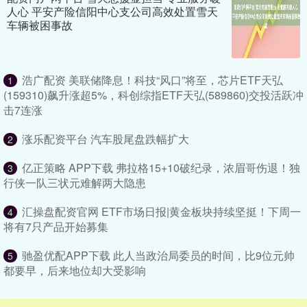
人心 平安产险信阳中心支公司高效处置雪天
车辆被困事故
浩广配资 美联储降息！科技“风口”将至，芯片ETF天弘
1
(159310)飙升涨超5%，科创综指ETF天弘(589860)交投活跃冲
击7连涨
涨乐配资平台 汽车股尾盘跌幅扩大
2
亿正策略 APP下载 弗拉格15+10破纪录，浓眉哥伤退！独
3
行侠一队三状元难解两大隐患
汇操盘配资官网 ETF市场日报|黄金板块持续坚挺！下周一
4
将有7只产品开始募集
驰盈优配APP下载 此人当政治局委员的时间，比9位元帅
5
都要早，后来地位却大受影响