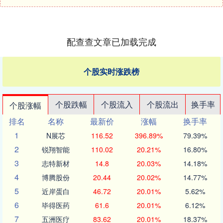
配查查文章已加载完成
个股实时涨跌榜
个股跌幅
个股流入
个股流出
换手率
个股涨幅
排名
名称
最新价
涨幅
换手率
1
N展芯
116.52
396.89%
79.39%
2
锐翔智能
110.02
20.21%
16.80%
3
志特新材
14.8
20.03%
14.18%
4
博腾股份
20.44
20.02%
14.77%
5
近岸蛋白
46.72
20.01%
5.62%
6
毕得医药
61.6
20.01%
6.12%
7
五洲医疗
83.62
20.01%
18.37%