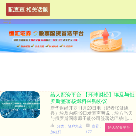
配查查 相关话题
给人配资平台 【环球财经】埃及与俄
罗斯签署核燃料采购协议
新华财经开罗11月20日电（记者张健姚
兵）埃及内阁19日发表声明说，埃方当天
与俄罗斯国家原子能公司签署达巴核电站
核燃料采购及全面合作协议。 根据声明，
分类：散户怎么
查看：
给人配资平台
采购协议将....
加杠杆
177