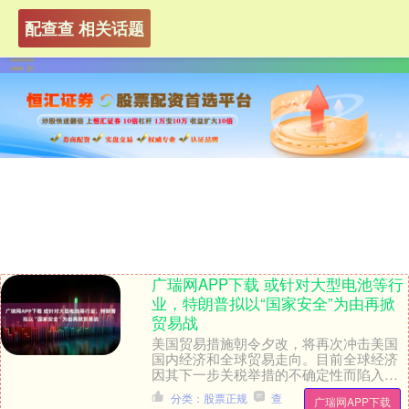
配查查 相关话题
广瑞网APP下载 或针对大型电池等行
业，特朗普拟以“国家安全”为由再掀
贸易战
美国贸易措施朝令夕改，将再次冲击美国
国内经济和全球贸易走向。目前全球经济
因其下一步关税举措的不确定性而陷入动
荡、股市下挫。 据央视新闻报道，特朗普
分类：股票正规
查
广瑞网APP下载
政府正考虑以“....