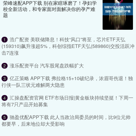
荣峰速配APP下载 别在家瞎琢磨了！孕妇学
校全新活动，和专家面对面解决你的孕产难
题
浩广配资 美联储降息！科技“风口”将至，芯片ETF天弘
1
(159310)飙升涨超5%，科创综指ETF天弘(589860)交投活跃冲
击7连涨
涨乐配资平台 汽车股尾盘跌幅扩大
2
亿正策略 APP下载 弗拉格15+10破纪录，浓眉哥伤退！独
3
行侠一队三状元难解两大隐患
汇操盘配资官网 ETF市场日报|黄金板块持续坚挺！下周一
4
将有7只产品开始募集
驰盈优配APP下载 此人当政治局委员的时间，比9位元帅
5
都要早，后来地位却大受影响