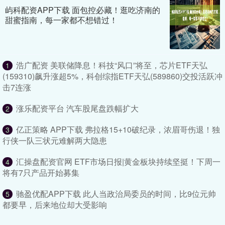
屿科配资APP下载 面包控必藏！逛吃济南的
甜蜜指南，每一家都不想错过！
浩广配资 美联储降息！科技“风口”将至，芯片ETF天弘
1
(159310)飙升涨超5%，科创综指ETF天弘(589860)交投活跃冲
击7连涨
涨乐配资平台 汽车股尾盘跌幅扩大
2
亿正策略 APP下载 弗拉格15+10破纪录，浓眉哥伤退！独
3
行侠一队三状元难解两大隐患
汇操盘配资官网 ETF市场日报|黄金板块持续坚挺！下周一
4
将有7只产品开始募集
驰盈优配APP下载 此人当政治局委员的时间，比9位元帅
5
都要早，后来地位却大受影响