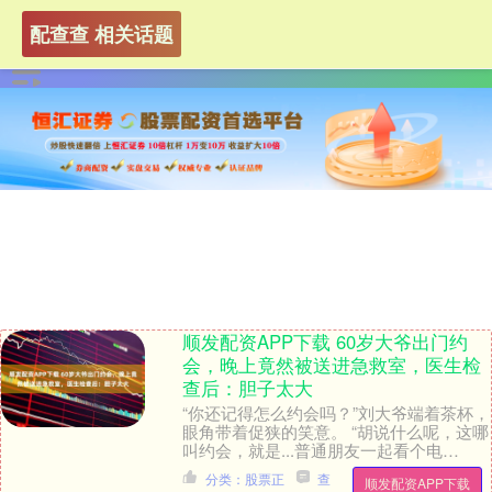
配查查 相关话题
顺发配资APP下载 60岁大爷出门约
会，晚上竟然被送进急救室，医生检
查后：胆子太大
“你还记得怎么约会吗？”刘大爷端着茶杯，
眼角带着促狭的笑意。 “胡说什么呢，这哪
叫约会，就是...普通朋友一起看个电
影。”周大爷放下报纸，耳根微红。 “都买
分类：股票正
查
顺发配资APP下载
了领....