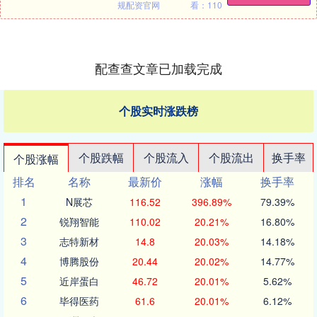
规配资官网
看：110
配查查文章已加载完成
个股实时涨跌榜
个股跌幅
个股流入
个股流出
换手率
个股涨幅
排名
名称
最新价
涨幅
换手率
1
N展芯
116.52
396.89%
79.39%
2
锐翔智能
110.02
20.21%
16.80%
3
志特新材
14.8
20.03%
14.18%
4
博腾股份
20.44
20.02%
14.77%
5
近岸蛋白
46.72
20.01%
5.62%
6
毕得医药
61.6
20.01%
6.12%