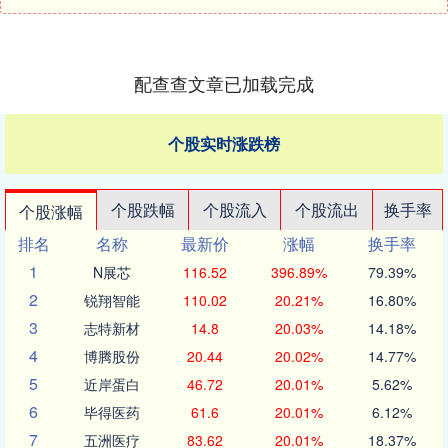
配查查文章已加载完成
个股实时涨跌榜
个股跌幅
个股流入
个股流出
换手率
个股涨幅
排名
名称
最新价
涨幅
换手率
1
N展芯
116.52
396.89%
79.39%
2
锐翔智能
110.02
20.21%
16.80%
3
志特新材
14.8
20.03%
14.18%
4
博腾股份
20.44
20.02%
14.77%
5
近岸蛋白
46.72
20.01%
5.62%
6
毕得医药
61.6
20.01%
6.12%
7
五洲医疗
83.62
20.01%
18.37%