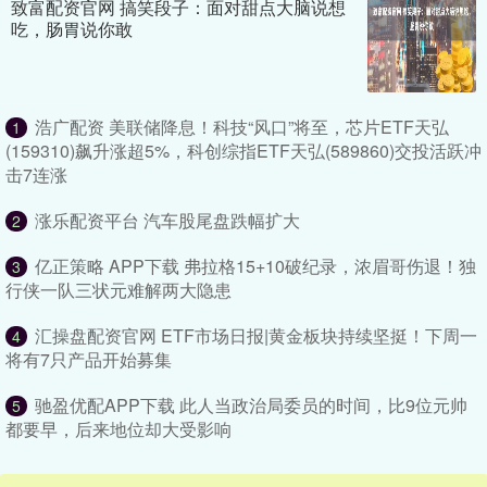
致富配资官网 搞笑段子：面对甜点大脑说想
吃，肠胃说你敢
浩广配资 美联储降息！科技“风口”将至，芯片ETF天弘
1
(159310)飙升涨超5%，科创综指ETF天弘(589860)交投活跃冲
击7连涨
涨乐配资平台 汽车股尾盘跌幅扩大
2
亿正策略 APP下载 弗拉格15+10破纪录，浓眉哥伤退！独
3
行侠一队三状元难解两大隐患
汇操盘配资官网 ETF市场日报|黄金板块持续坚挺！下周一
4
将有7只产品开始募集
驰盈优配APP下载 此人当政治局委员的时间，比9位元帅
5
都要早，后来地位却大受影响