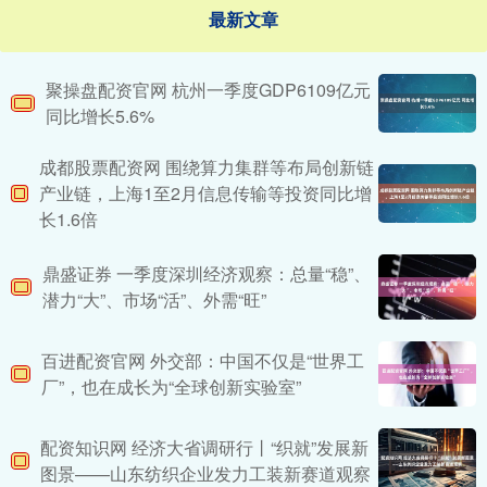
最新文章
聚操盘配资官网 杭州一季度GDP6109亿元
同比增长5.6%
成都股票配资网 围绕算力集群等布局创新链
产业链，上海1至2月信息传输等投资同比增
长1.6倍
鼎盛证券 一季度深圳经济观察：总量“稳”、
潜力“大”、市场“活”、外需“旺”
百进配资官网 外交部：中国不仅是“世界工
厂”，也在成长为“全球创新实验室”
配资知识网 经济大省调研行丨“织就”发展新
图景——山东纺织企业发力工装新赛道观察